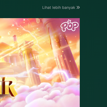
Lihat lebih banyak