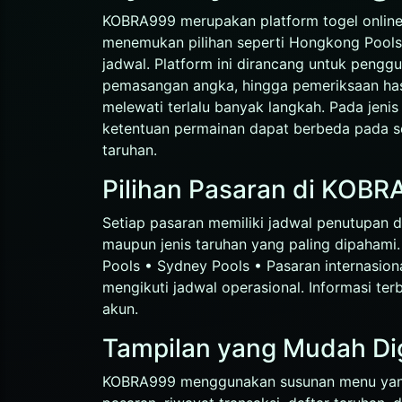
KOBRA999 merupakan platform togel online
menemukan pilihan seperti Hongkong Pools, 
jadwal. Platform ini dirancang untuk pengg
pemasangan angka, hingga pemeriksaan hasi
melewati terlalu banyak langkah. Pada jeni
ketentuan permainan dapat berbeda pada s
taruhan.
Pilihan Pasaran di KOB
Setiap pasaran memiliki jadwal penutupan 
maupun jenis taruhan yang paling dipahami
Pools • Sydney Pools • Pasaran internasion
mengikuti jadwal operasional. Informasi te
akun.
Tampilan yang Mudah D
KOBRA999 menggunakan susunan menu yang r