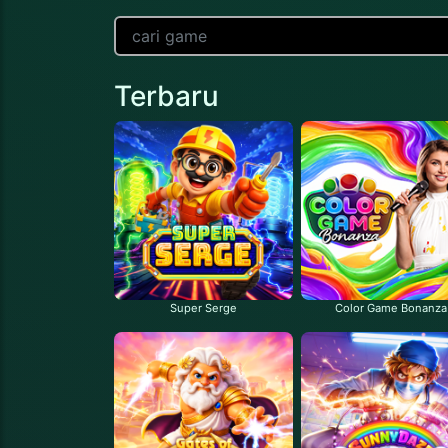
Terbaru
Super Serge
Color Game Bonanza