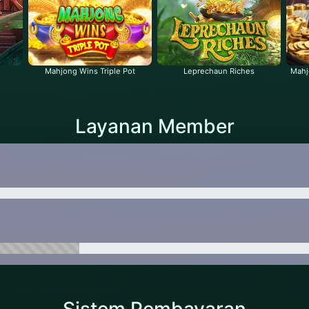
Mahjong Wins Triple Pot
Leprechaun Riches
Mahj
Layanan Member
Sistem Pembayaran