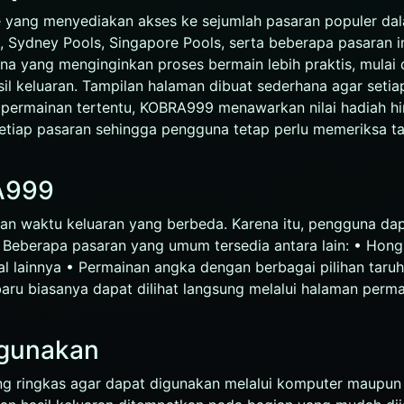
 yang menyediakan akses ke sejumlah pasaran populer dal
Sydney Pools, Singapore Pools, serta beberapa pasaran int
una yang menginginkan proses bermain lebih praktis, mulai
l keluaran. Tampilan halaman dibuat sederhana agar seti
s permainan tertentu, KOBRA999 menawarkan nilai hadiah hi
etiap pasaran sehingga pengguna tetap perlu memeriksa
RA999
dan waktu keluaran yang berbeda. Karena itu, pengguna da
. Beberapa pasaran yang umum tersedia antara lain: • Hon
al lainnya • Permainan angka dengan berbagai pilihan tar
rbaru biasanya dapat dilihat langsung melalui halaman per
igunakan
ingkas agar dapat digunakan melalui komputer maupun per