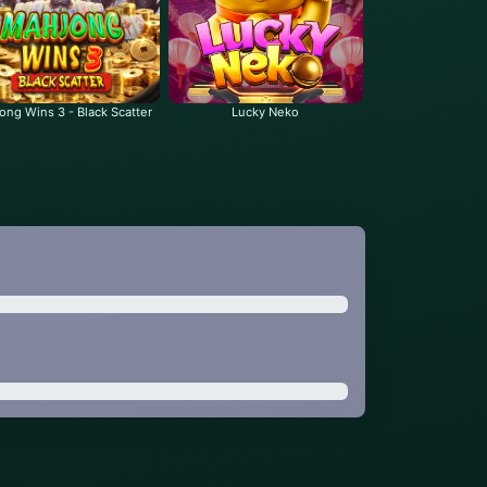
ong Wins 3 - Black Scatter
Lucky Neko