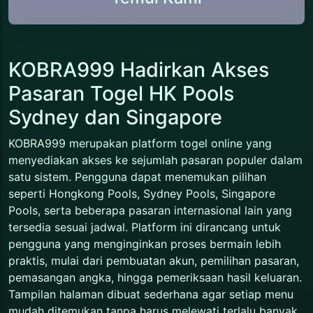
KOBRA999 Hadirkan Akses
Pasaran Togel HK Pools
Sydney dan Singapore
KOBRA999 merupakan platform togel online yang
menyediakan akses ke sejumlah pasaran populer dalam
satu sistem. Pengguna dapat menemukan pilihan
seperti Hongkong Pools, Sydney Pools, Singapore
Pools, serta beberapa pasaran internasional lain yang
tersedia sesuai jadwal. Platform ini dirancang untuk
pengguna yang menginginkan proses bermain lebih
praktis, mulai dari pembuatan akun, pemilihan pasaran,
pemasangan angka, hingga pemeriksaan hasil keluaran.
Tampilan halaman dibuat sederhana agar setiap menu
mudah ditemukan tanpa harus melewati terlalu banyak