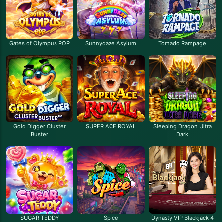
Gates of Olympus POP
Sunnydaze Asylum
Tornado Rampage
Gold Digger Cluster
SUPER ACE ROYAL
Sleeping Dragon Ultra
Buster
Dark
SUGAR TEDDY
Spice
Dynasty VIP Blackjack 4