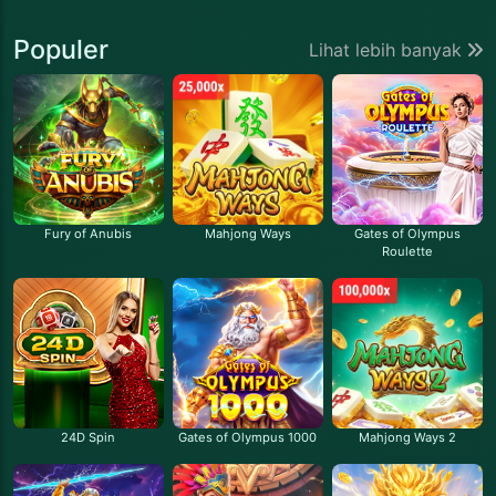
Populer
Lihat lebih banyak
Fury of Anubis
Mahjong Ways
Gates of Olympus
Roulette
24D Spin
Gates of Olympus 1000
Mahjong Ways 2