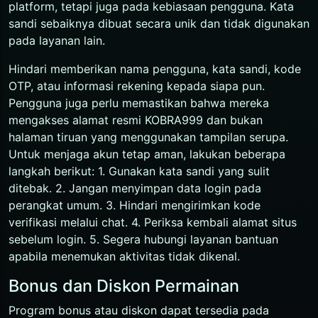
platform, tetapi juga pada kebiasaan pengguna. Kata
sandi sebaiknya dibuat secara unik dan tidak digunakan
pada layanan lain.
Hindari memberikan nama pengguna, kata sandi, kode
OTP, atau informasi rekening kepada siapa pun.
Pengguna juga perlu memastikan bahwa mereka
mengakses alamat resmi KOBRA999 dan bukan
halaman tiruan yang menggunakan tampilan serupa.
Untuk menjaga akun tetap aman, lakukan beberapa
langkah berikut: 1. Gunakan kata sandi yang sulit
ditebak. 2. Jangan menyimpan data login pada
perangkat umum. 3. Hindari mengirimkan kode
verifikasi melalui chat. 4. Periksa kembali alamat situs
sebelum login. 5. Segera hubungi layanan bantuan
apabila menemukan aktivitas tidak dikenal.
Bonus dan Diskon Permainan
Program bonus atau diskon dapat tersedia pada