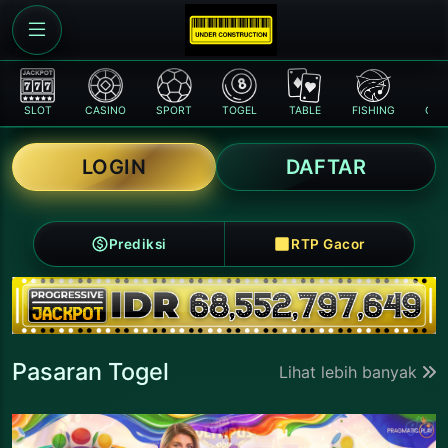
SLOT
CASINO
SPORT
TOGEL
TABLE
FISHING
COC
LOGIN
DAFTAR
Prediksi
RTP Gacor
Pasaran Togel
Lihat lebih banyak