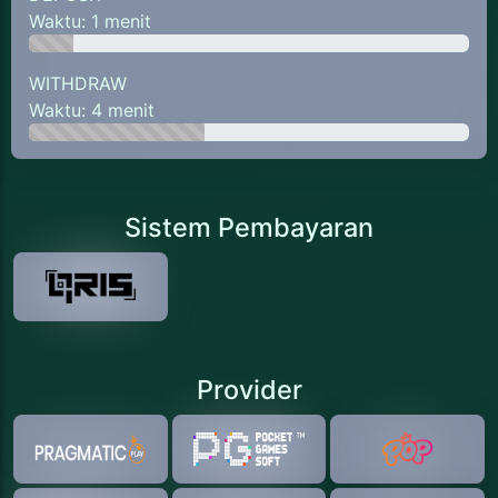
Waktu: 1 menit
WITHDRAW
Waktu: 4 menit
Sistem Pembayaran
Provider