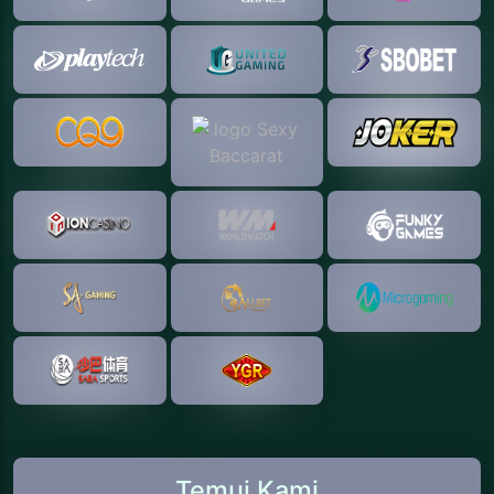
Temui Kami