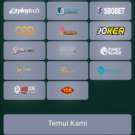
Temui Kami