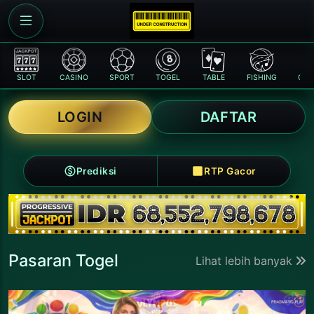
SLOT
CASINO
SPORT
TOGEL
TABLE
FISHING
COC
LOGIN
DAFTAR
Prediksi
RTP Gacor
Pasaran Togel
Lihat lebih banyak