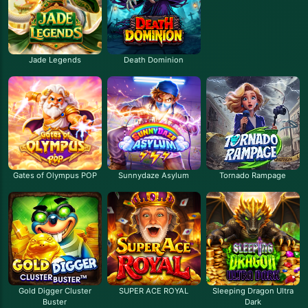
Jade Legends
Death Dominion
Gates of Olympus POP
Sunnydaze Asylum
Tornado Rampage
Gold Digger Cluster
SUPER ACE ROYAL
Sleeping Dragon Ultra
Buster
Dark