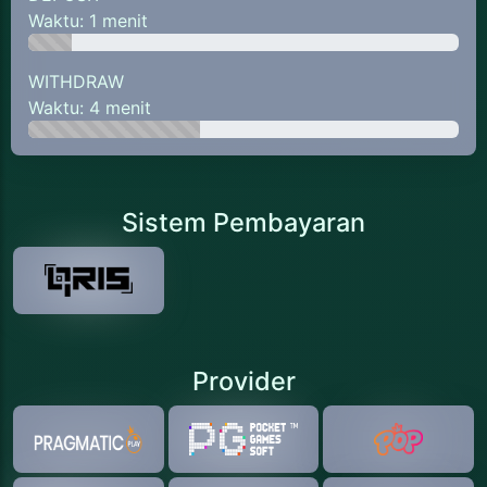
Waktu: 1 menit
WITHDRAW
Waktu: 4 menit
Sistem Pembayaran
Provider