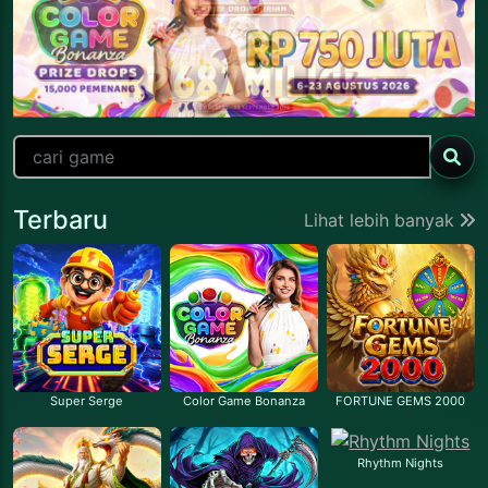
Terbaru
Lihat lebih banyak
Super Serge
Color Game Bonanza
FORTUNE GEMS 2000
Rhythm Nights